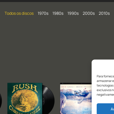
Todos os discos
1970s
1980s
1990s
2000s
2010s
Para fornec
armazenar e
tecnologias
exclusivos n
negativamen
A