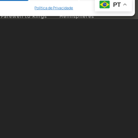
PT
Política de Privacidade
 Farewell to Kings
Hemispheres
ower Windows
Hold Your Fire