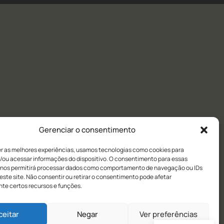
Gerenciar o consentimento
er as melhores experiências, usamos tecnologias como cookies para
/ou acessar informações do dispositivo. O consentimento para essas
 nos permitirá processar dados como comportamento de navegação ou IDs
este site. Não consentir ou retirar o consentimento pode afetar
te certos recursos e funções.
ceitar
Negar
Ver preferências