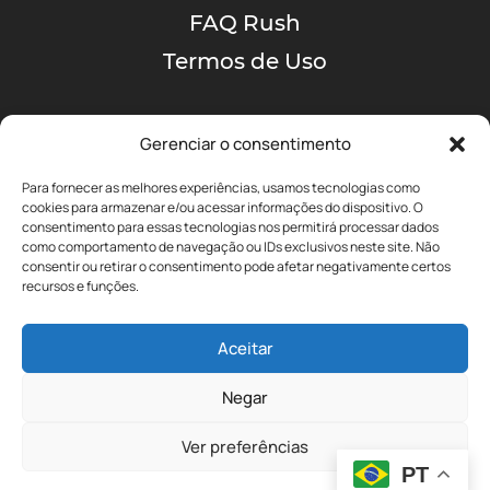
FAQ Rush
Termos de Uso
Gerenciar o consentimento
Para fornecer as melhores experiências, usamos tecnologias como
cookies para armazenar e/ou acessar informações do dispositivo. O
consentimento para essas tecnologias nos permitirá processar dados
como comportamento de navegação ou IDs exclusivos neste site. Não
A MAIOR COMUNIDADE
consentir ou retirar o consentimento pode afetar negativamente certos
DE RUSH NO BRASIL!
recursos e funções.
Aceitar
yyz@portalrushbrasil.com.br
Negar
Ver preferências
PT