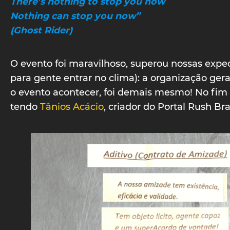
There’s nothing to stop you now
Nothing can stop you now”
(Ghost Rider)
O evento foi maravilhoso, superou nossas exp
para gente entrar no clima): a organização geral
o evento acontecer, foi demais mesmo! No fim 
tendo
Tânios Acácio
, criador do Portal Rush Br