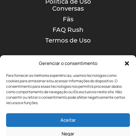
Política de Uso
Conversas
Fãs
FAQ Rush
Termos de Uso
Gerenciar o consentimento
Para fornecer as melhores experiências, usamos tecnologias como
cookies para armazenar e/ou acessar informações do dispositivo. O
consentimento para essas tecnologias nos permitirá processar dados
como comportamento de navegação ou IDs exclusivos neste site. Não
A MAIOR COMUNIDADE
consentir ou retirar o consentimento pode afetar negativamente certos
DE RUSH NO BRASIL!
recursos e funções.
Aceitar
yyz@portalrushbrasil.com.br
Negar