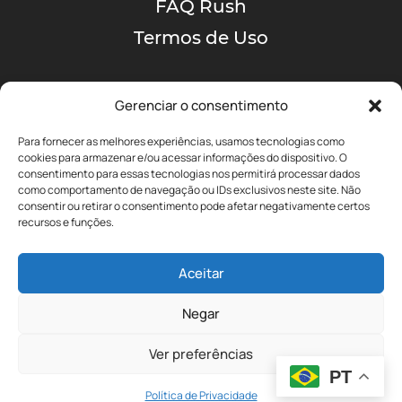
FAQ Rush
Termos de Uso
Gerenciar o consentimento
Para fornecer as melhores experiências, usamos tecnologias como
cookies para armazenar e/ou acessar informações do dispositivo. O
consentimento para essas tecnologias nos permitirá processar dados
como comportamento de navegação ou IDs exclusivos neste site. Não
A MAIOR COMUNIDADE
consentir ou retirar o consentimento pode afetar negativamente certos
DE RUSH NO BRASIL!
recursos e funções.
Aceitar
yyz@portalrushbrasil.com.br
Negar
Ver preferências
PT
Política de Privacidade