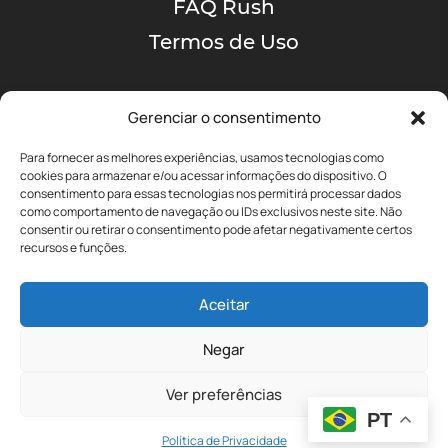
FAQ Rush
Termos de Uso
Gerenciar o consentimento
Para fornecer as melhores experiências, usamos tecnologias como
cookies para armazenar e/ou acessar informações do dispositivo. O
consentimento para essas tecnologias nos permitirá processar dados
como comportamento de navegação ou IDs exclusivos neste site. Não
A MAIOR COMUNIDADE
consentir ou retirar o consentimento pode afetar negativamente certos
DE RUSH NO BRASIL!
recursos e funções.
Aceitar
yyz@portalrushbrasil.com.br
Negar
Ver preferências
PT
Política de Privacidade