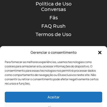
Política de Uso
Conversas
Fãs
FAQ Rush
Termos de Uso
Gerenciar o consentimento
Para fornecer as melhores experiências, usamos tecnologias como
cookies para armazenar e/ou acessar informações do dispositivo. O
consentimento para essas tecnologias nos permitirá processar dados
como comportamento de navegação ou IDs exclusivos neste site. Não
A MAIOR COMUNIDADE
consentir ou retirar o consentimento pode afetar negativamente certos
DE RUSH NO BRASIL!
recursos e funções.
Aceitar
yyz@portalrushbrasil.com.br