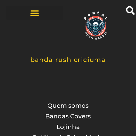
BANDAS COVERS
HISTÓRIAS DOS FÃS
ZINE – 1ª EDIÇÃO
banda rush criciuma
Quem somos
Bandas Covers
Lojinha