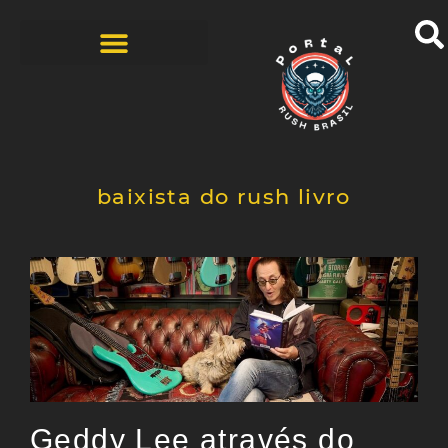
BANDAS COVERS
HISTÓRIAS DOS FÃS
ZINE – 1ª EDIÇÃO
baixista do rush livro
Geddy Lee através do