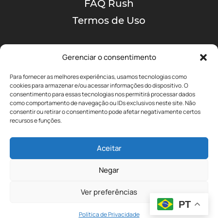
FAQ Rush
Termos de Uso
Gerenciar o consentimento
Para fornecer as melhores experiências, usamos tecnologias como
cookies para armazenar e/ou acessar informações do dispositivo. O
consentimento para essas tecnologias nos permitirá processar dados
como comportamento de navegação ou IDs exclusivos neste site. Não
A MAIOR COMUNIDADE
consentir ou retirar o consentimento pode afetar negativamente certos
DE RUSH NO BRASIL!
recursos e funções.
Aceitar
yyz@portalrushbrasil.com.br
Negar
Ver preferências
PT
Política de Privacidade