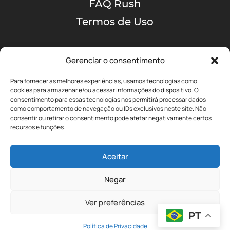
FAQ Rush
Termos de Uso
Gerenciar o consentimento
Para fornecer as melhores experiências, usamos tecnologias como
cookies para armazenar e/ou acessar informações do dispositivo. O
consentimento para essas tecnologias nos permitirá processar dados
como comportamento de navegação ou IDs exclusivos neste site. Não
A MAIOR COMUNIDADE
consentir ou retirar o consentimento pode afetar negativamente certos
DE RUSH NO BRASIL!
recursos e funções.
Aceitar
yyz@portalrushbrasil.com.br
Negar
Ver preferências
PT
Política de Privacidade