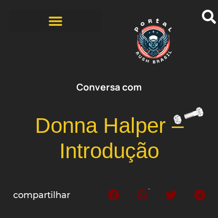
BANDAS COVERS
HISTÓRIAS DOS FÃS
ZINE – 1ª EDIÇÃO
Conversa com
Donna Halper –
Introdução
compartilhar