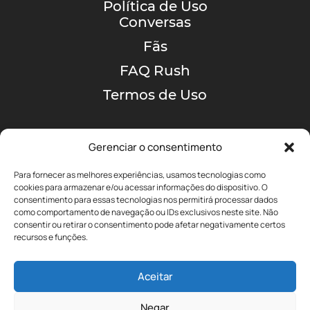
Política de Uso
Conversas
Fãs
FAQ Rush
Termos de Uso
Gerenciar o consentimento
Para fornecer as melhores experiências, usamos tecnologias como
cookies para armazenar e/ou acessar informações do dispositivo. O
consentimento para essas tecnologias nos permitirá processar dados
como comportamento de navegação ou IDs exclusivos neste site. Não
A MAIOR COMUNIDADE
consentir ou retirar o consentimento pode afetar negativamente certos
DE RUSH NO BRASIL!
recursos e funções.
Aceitar
yyz@portalrushbrasil.com.br
Negar